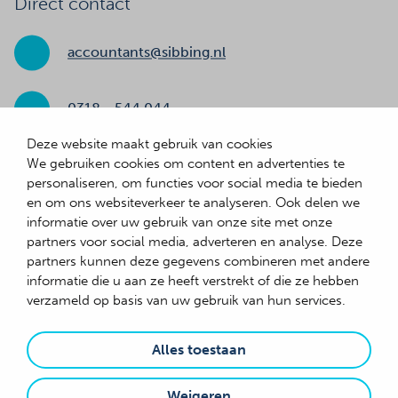
Direct contact
accountants@sibbing.nl
0318 - 544 044
Deze website maakt gebruik van cookies
We gebruiken cookies om content en advertenties te
Adresgegevens
personaliseren, om functies voor social media te bieden
en om ons websiteverkeer te analyseren. Ook delen we
Gildetrom 33
informatie over uw gebruik van onze site met onze
3905 TB Veenendaal
partners voor social media, adverteren en analyse. Deze
partners kunnen deze gegevens combineren met andere
informatie die u aan ze heeft verstrekt of die ze hebben
verzameld op basis van uw gebruik van hun services.
© 2026 Sibbing
Algemene voorwaarden
Alles toestaan
Cookies
Weigeren