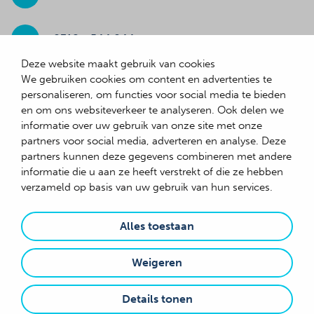
0318 - 544 044
Deze website maakt gebruik van cookies
We gebruiken cookies om content en advertenties te
Adresgegevens
personaliseren, om functies voor social media te bieden
en om ons websiteverkeer te analyseren. Ook delen we
Gildetrom 33
informatie over uw gebruik van onze site met onze
3905 TB Veenendaal
partners voor social media, adverteren en analyse. Deze
partners kunnen deze gegevens combineren met andere
informatie die u aan ze heeft verstrekt of die ze hebben
verzameld op basis van uw gebruik van hun services.
© 2026 Sibbing
Algemene voorwaarden
Alles toestaan
Cookies
Weigeren
Downloads
Privacy statement
Details tonen