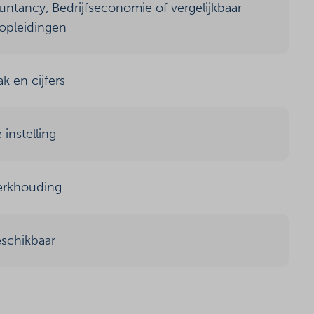
ntancy, Bedrijfseconomie of vergelijkbaar
 opleidingen
k en cijfers
instelling
werkhouding
eschikbaar