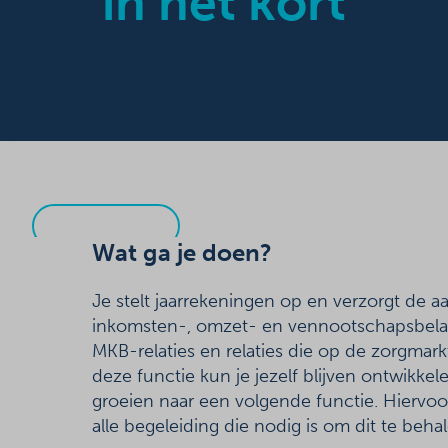
in het kort
Assistent
Accountant
24 - 39,5 uur • HBO
Veenendaal
Solliciteren
Wat ga je doen?
Je stelt jaarrekeningen op en verzorgt de a
inkomsten-, omzet- en vennootschapsbela
MKB-relaties en relaties die op de zorgmarkt 
deze functie kun je jezelf blijven ontwikke
groeien naar een volgende functie. Hiervoor
alle begeleiding die nodig is om dit te beha